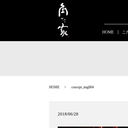
HOME
こ
HOME
concept_img004
2018/06/28