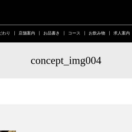
だわり
店舗案内
お品書き
コース
お飲み物
求人案内
concept_img004