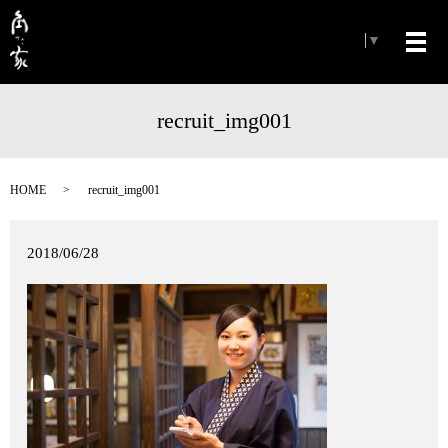
Select Language
▼
メ
recruit_img001
HOME
recruit_img001
2018/06/28