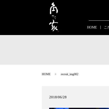
HOME
こ
HOME
recruit_img002
2018/06/28