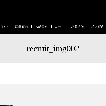
だわり
店舗案内
お品書き
コース
お飲み物
求人案内
recruit_img002